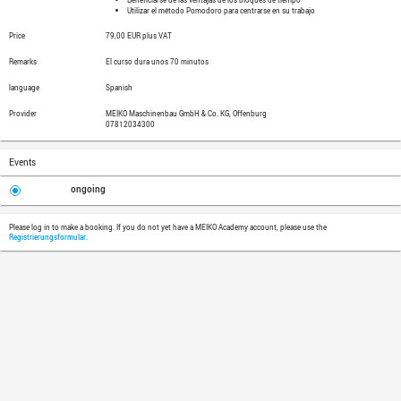
línea invita, en primer lugar, a que los p
otro modo: que anoten en qué se ha empl
dos semanas. Esta autoevaluación se usa
aprendizaje de métodos básicos de gest
acumulación, los bloques de tiempo y la p
objetivo consiste en que los participant
forma que inspire confianza a los otros
formación virtual también aporta una no
individuales.
Topics
Comprender los aspectos básicos d
Establecer objetivos y derivar tareas
Establecer prioridades claras
Aumentar la efectividad de la acu
Beneficiarse de las ventajas de lo
Utilizar el método Pomodoro para 
Price
79,00 EUR plus VAT
Remarks
El curso dura unos 70 minutos